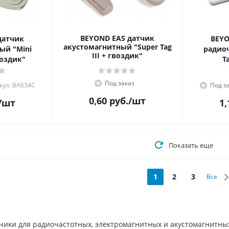
BEYOND EAS датчик
датчик
BEYO
акустомагнитный "Super Tag
ый "Mini
радио
III + гвоздик"
воздик"
T
Под заказ
кул: BA634С
Под з
0,60
руб.
/шт
/шт
1,
Показать еще
1
2
3
Все
чики для радиочастотных, электромагнитных и акустомагнитны