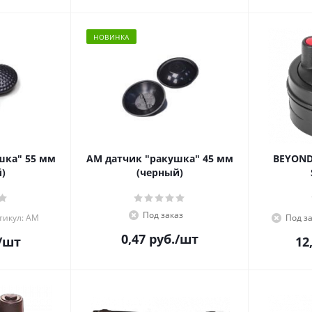
НОВИНКА
шка" 55 мм
АМ датчик "ракушка" 45 мм
BEYOND
)
(черный)
Под заказ
тикул: АМ
Под з
0,47
руб.
/шт
/шт
12