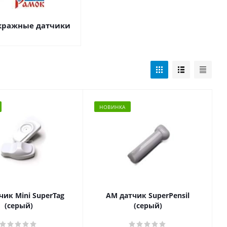
кражные датчики
НОВИНКА
чик Mini SuperTag
АМ датчик SuperPensil
(серый)
(серый)