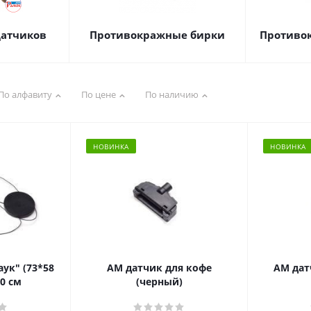
датчиков
Противокражные бирки
Противо
По алфавиту
По цене
По наличию
НОВИНКА
НОВИНКА
ук" (73*58
АМ датчик для кофе
АМ дат
80 см
(черный)