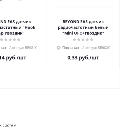
ND EAS датчик
BEYOND EAS датчик
частотный "Hook
радиочастотный белый
ag+гвоздик"
"Mini UFO+гвоздик"
аказ
Артикул: BR681C
Под заказ
Артикул: BR682C
14
руб.
/шт
0,33
руб.
/шт
х систем