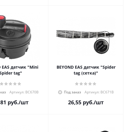
 EAS датчик "Mini
BEYOND EAS датчик "Spider
Spider tag"
tag (сетка)"
аказ
Артикул: BC670B
Под заказ
Артикул: BC671B
,81
руб.
/шт
26,55
руб.
/шт