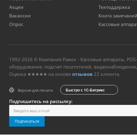
Акции
Техподдержка
Вакансии
Книга замечани
Опрос
Кассовые аппар
1992-2026 © Компания Рамок - Кассовые аппараты, POS
оборудование, подсчет посетителей, видеонаблюдение, 
Оценка
★★★★★
на основе
отзывов
22
клиента.
Быстро с 1С-Битрикс
Версия для печати
Подпишитесь на рассылку:
Подписаться