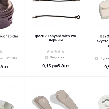
Тросик Lanyard with PVC
ик "Spider
BEYO
черный
акусто
Под заказ
кул: BC670B
Под за
0,15
руб.
/шт
.
/шт
0,