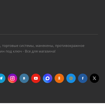
е, торговые системы, манекены, противокражное
н под ключ - Все для магазина!