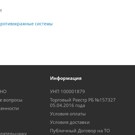
т
противокражные системы
Информация
КНО
УНП 100001879
е вопросы
Торговый Реестр РБ №157327
05.04.2016 года
женности
Условия оплаты
Условия доставки
Публичный Договор на ТО
лательщику