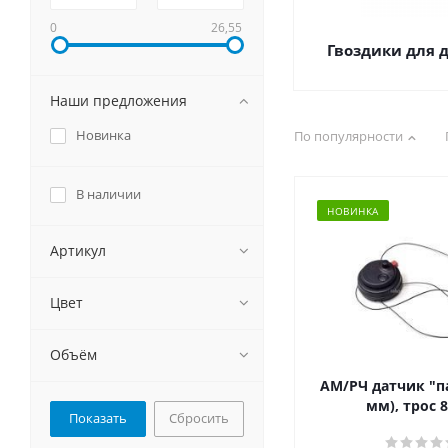
0
26,55
Гвоздики для 
Наши предложения
Новинка
По популярности
В наличии
НОВИНКА
Артикул
Цвет
Объём
АМ/РЧ датчик "па
мм), трос 
Сбросить