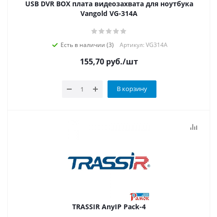
USB DVR BOX плата видеозахвата для ноутбука
Vangold VG-314A
Есть в наличии (3)
Артикул: VG314A
155,70
руб.
/шт
В корзину
TRASSIR AnyIP Pack-4