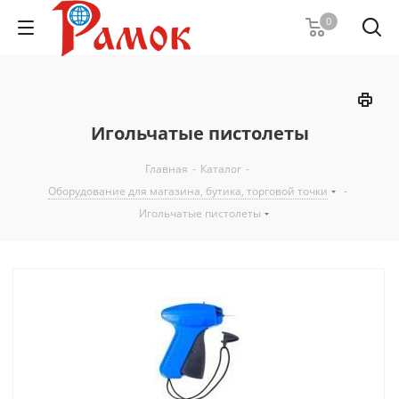
0
Игольчатые пистолеты
Главная
-
Каталог
-
Оборудование для магазина, бутика, торговой точки
-
Игольчатые пистолеты