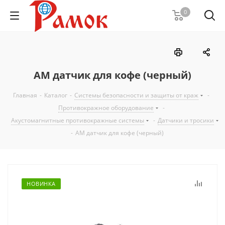
0
АМ датчик для кофе (черный)
Главная
-
Каталог
-
Системы безопасности и защиты от краж
-
Противокражное оборудование
-
Акустомагнитные противокражные системы
-
Датчики и тросики
-
АМ датчик для кофе (черный)
НОВИНКА