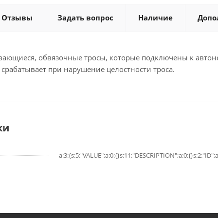
Отзывы
Задать вопрос
Наличие
Допо
ивающиеся, обвязочные тросы, которые подключены к авто
 срабатывает при нарушение целостности троса.
ки
a:3:{s:5:"VALUE";a:0:{}s:11:"DESCRIPTION";a:0:{}s:2:"ID";a