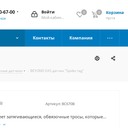
0-67-00
Войти
Корзина
0
0
Мой кабинет
пуста
онок
Контакты
Компания
жные датчики
-
BEYOND EAS датчик "Spider tag"
Артикул:
BC670B
ет затягивающиеся, обвязочные тросы, которые...
е