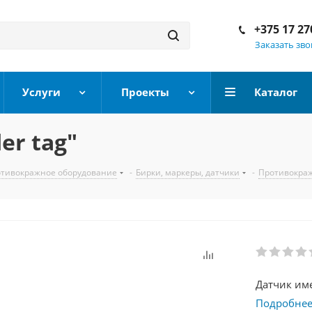
+375 17 27
Заказать зв
Услуги
Проекты
Каталог
er tag"
тивокражное оборудование
-
Бирки, маркеры, датчики
-
Противокра
Датчик име
Подробне