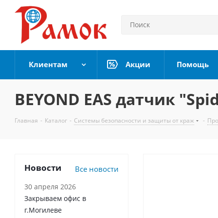
Клиентам
Акции
Помощь
BEYOND EAS датчик "Spid
Главная
-
Каталог
-
Системы безопасности и защиты от краж
-
Про
Новости
Все новости
30 апреля 2026
Закрываем офис в
г.Могилеве