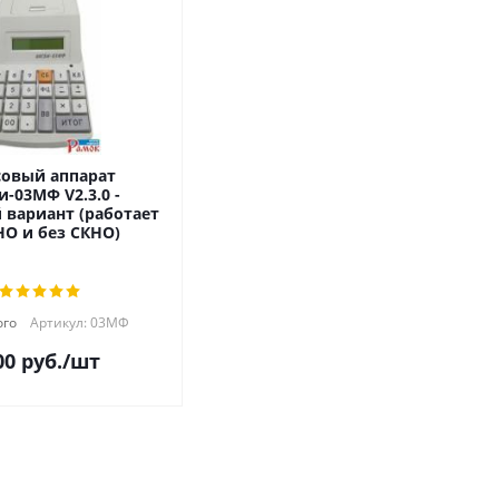
совый аппарат
и-03МФ V2.3.0 -
 вариант (работает
НО и без СКНО)
го
Артикул: 03МФ
00
руб.
/шт