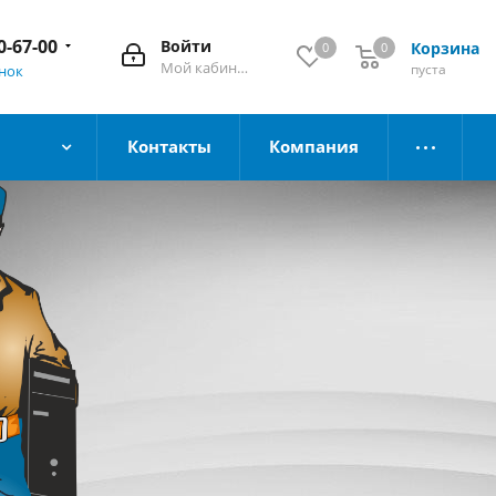
0-67-00
Войти
Корзина
0
0
Мой кабинет
пуста
онок
Контакты
Компания