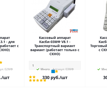
парат
Кассовый аппарат
Кас
3.1 - для
Касби-03МФ V8.1 -
Касб
работает с
Транспортный вариант
Торговый
СКНО)
вариант (работает только с
с СК
СКНО)
ул: 02МФ
Много
Артикул: 03МФ
Мно
В корзину
.
/шт
330
руб.
/шт
3
ХИТ
Кассовый
аппарат
Касби-03МФ
V8.0
-
Транспортный
вариант