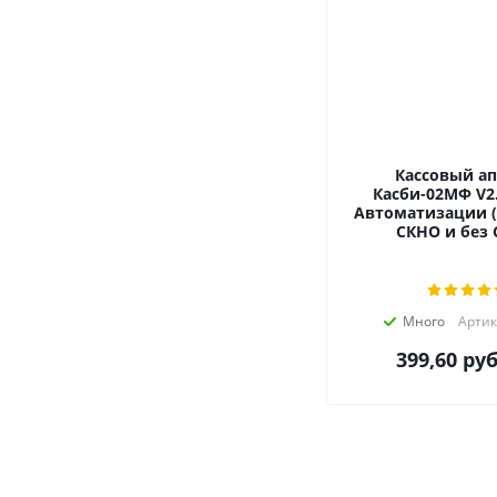
Кассовый ап
Касби-02МФ V2.
Автоматизации (
СКНО и без 
Много
Артик
399,60
руб