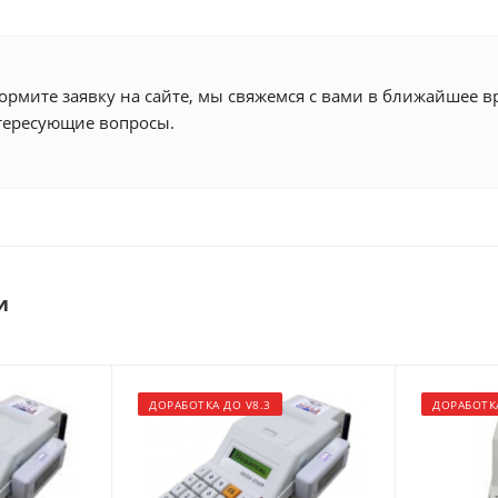
вариант
(работает
с
СКНО
и
рмите заявку на сайте, мы свяжемся с вами в ближайшее вр
без
тересующие вопросы.
СКНО)
и
ДОРАБОТКА ДО V8.3
ДОРАБОТКА