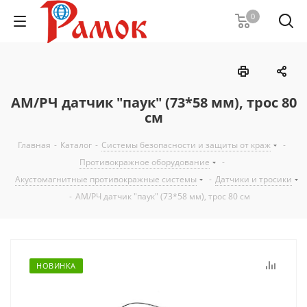
0
АМ/РЧ датчик "паук" (73*58 мм), трос 80
см
Главная
-
Каталог
-
Системы безопасности и защиты от краж
-
Противокражное оборудование
-
Акустомагнитные противокражные системы
-
Датчики и тросики
-
АМ/РЧ датчик "паук" (73*58 мм), трос 80 см
НОВИНКА