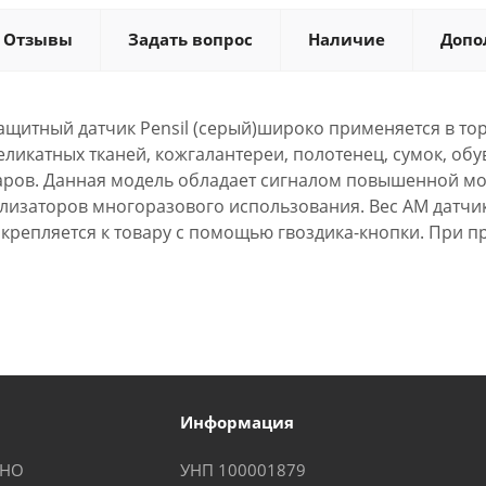
Отзывы
Задать вопрос
Наличие
Допо
щитный датчик Pensil (серый)широко применяется в тор
еликатных тканей, кожгалантереи, полотенец, сумок, обу
аров. Данная модель обладает сигналом повышенной мощ
изаторов многоразового использования. Вес АМ датчика Pe
икрепляется к товару с помощью гвоздика-кнопки. При 
Информация
КНО
УНП 100001879