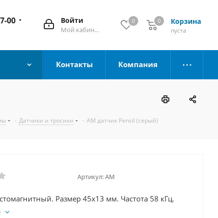
67-00
Войти
Корзина
0
0
Мой кабинет
пуста
к
Контакты
Компания
мы
-
Датчики и тросики
-
АМ датчик Pensil (серый)
Артикул:
АМ
стомагнитный. Размер 45х13 мм. Частота 58 кГц.
е