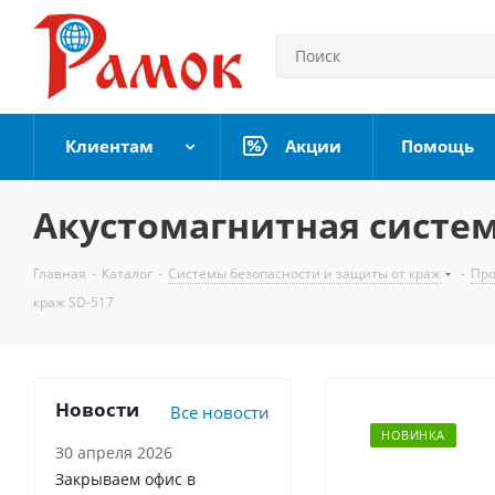
Клиентам
Акции
Помощь
Акустомагнитная систем
Главная
-
Каталог
-
Системы безопасности и защиты от краж
-
Про
краж SD-517
Новости
Все новости
НОВИНКА
30 апреля 2026
Закрываем офис в