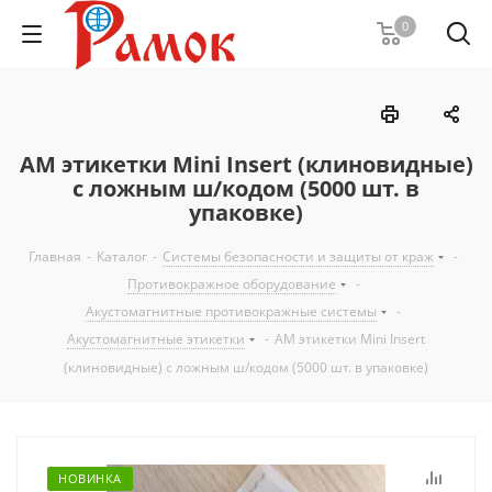
0
АМ этикетки Mini Insert (клиновидные)
с ложным ш/кодом (5000 шт. в
упаковке)
Главная
-
Каталог
-
Системы безопасности и защиты от краж
-
Противокражное оборудование
-
Акустомагнитные противокражные системы
-
Акустомагнитные этикетки
-
АМ этикетки Mini Insert
(клиновидные) с ложным ш/кодом (5000 шт. в упаковке)
НОВИНКА