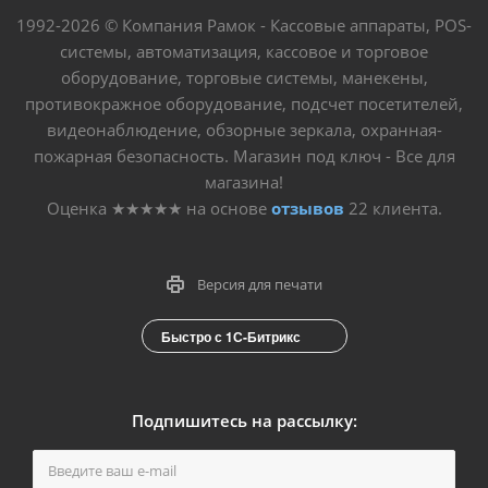
1992-2026 © Компания Рамок - Кассовые аппараты, POS-
системы, автоматизация, кассовое и торговое
оборудование, торговые системы, манекены,
противокражное оборудование, подсчет посетителей,
видеонаблюдение, обзорные зеркала, охранная-
пожарная безопасность. Магазин под ключ - Все для
магазина!
Оценка
★★★★★
на основе
отзывов
22
клиента.
Версия для печати
Быстро с 1С-Битрикс
Подпишитесь на рассылку: