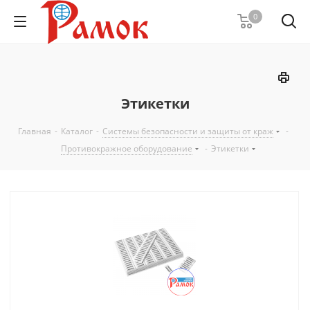
0
Этикетки
Главная
-
Каталог
-
Системы безопасности и защиты от краж
-
Противокражное оборудование
-
Этикетки