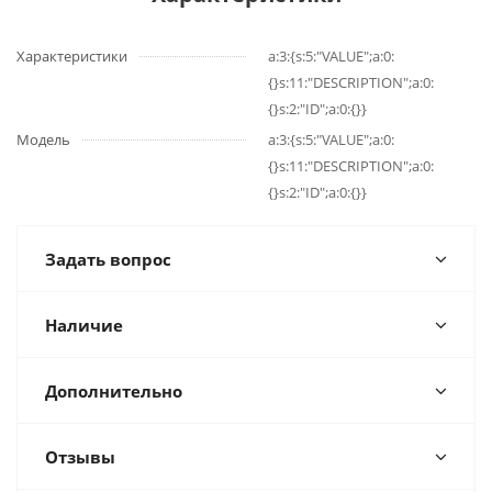
Характеристики
a:3:{s:5:"VALUE";a:0:
{}s:11:"DESCRIPTION";a:0:
{}s:2:"ID";a:0:{}}
Модель
a:3:{s:5:"VALUE";a:0:
{}s:11:"DESCRIPTION";a:0:
{}s:2:"ID";a:0:{}}
Задать вопрос
Наличие
Дополнительно
Отзывы