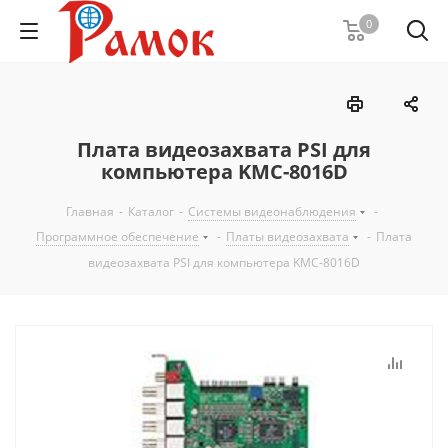
0
Плата видеозахвата PSI для
компьютера KMC-8016D
Главная
-
Каталог
-
Системы видеонаблюдения
-
Программное обеспечение
-
Платы видеозахвата
-
Плата
видеозахвата PSI для компьютера KMC-8016D