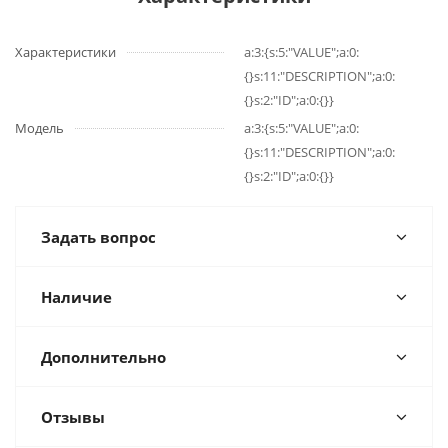
Характеристики
a:3:{s:5:"VALUE";a:0:
{}s:11:"DESCRIPTION";a:0:
{}s:2:"ID";a:0:{}}
Модель
a:3:{s:5:"VALUE";a:0:
{}s:11:"DESCRIPTION";a:0:
{}s:2:"ID";a:0:{}}
Задать вопрос
Наличие
Дополнительно
Отзывы