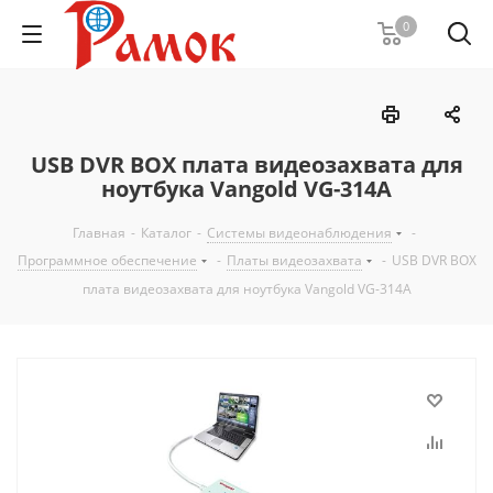
0
USB DVR BOX плата видеозахвата для
ноутбука Vangold VG-314A
Главная
-
Каталог
-
Системы видеонаблюдения
-
Программное обеспечение
-
Платы видеозахвата
-
USB DVR BOX
плата видеозахвата для ноутбука Vangold VG-314A