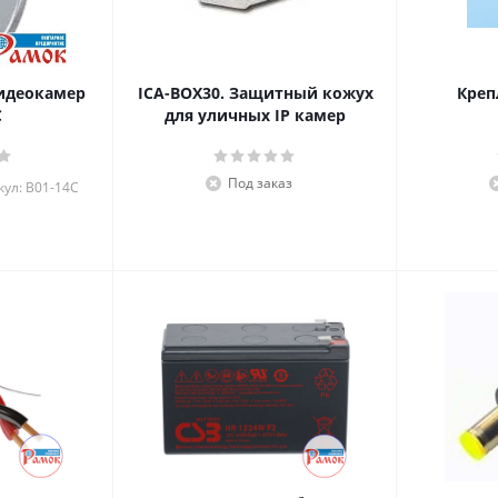
идеокамер
ICA-BOX30. Защитный кожух
Креп
С
для уличных IP камер
Под заказ
кул: B01-14C