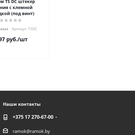
м TS DC штекер
ния с клемной
дкой (под винт)
заказ
Артикул: TSDC
97
руб.
/шт
Наши контакты
+375 17 270-67-00
ramok@ramok.by