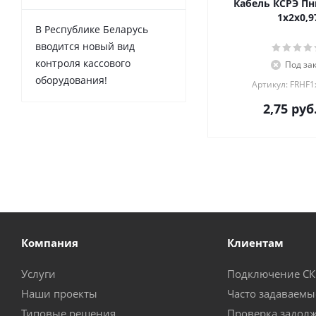
Кабель КСРЭ Пн
1х2х0,9
В Республике Беларусь
вводится новый вид
контроля кассового
Под за
оборудования!
Артикул: FRHF1
2,75
руб
Компания
Клиентам
Услуги
Подключение С
Наши проекты
Часто задаваемы
Типовые решения
Проверка задол