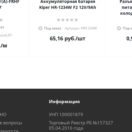
г(А)-FRHF
Аккумуляторная батарея
Разъе
7
Kiper HR-1234W F2 12V/9Ah
пита
коло
каз
Под заказ
Артикул: HR1234W
Под 
х2х0,97
65,16
руб.
/шт
0,
.
/м
Информация
КНО
УНП 100001879
е вопросы
Торговый Реестр РБ №157327
05.04.2016 года
женности