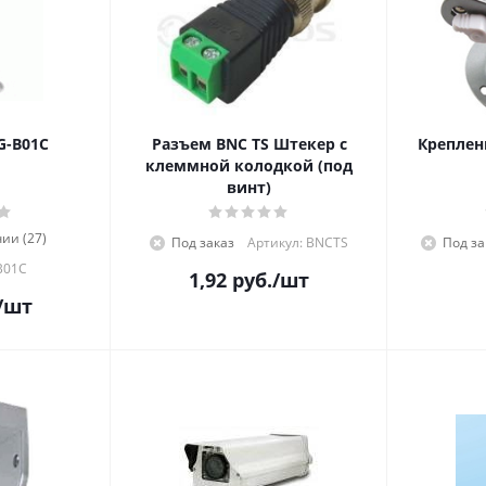
G-B01C
Разъем BNC TS Штекер с
Креплени
клеммной колодкой (под
винт)
ии (27)
Под заказ
Артикул: BNCTS
Под за
B01C
1,92
руб.
/шт
/шт