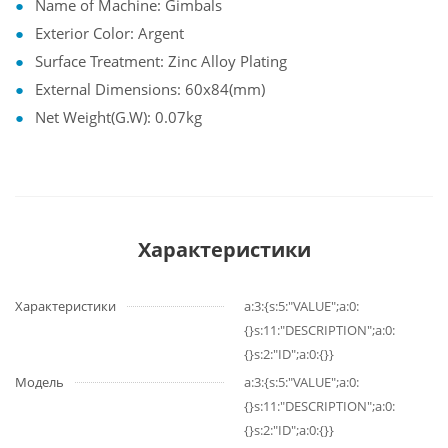
Name of Machine: Gimbals
Exterior Color: Argent
Surface Treatment: Zinc Alloy Plating
External Dimensions: 60x84(mm)
Net Weight(G.W): 0.07kg
Характеристики
Характеристики
a:3:{s:5:"VALUE";a:0:
{}s:11:"DESCRIPTION";a:0:
{}s:2:"ID";a:0:{}}
Модель
a:3:{s:5:"VALUE";a:0:
{}s:11:"DESCRIPTION";a:0:
{}s:2:"ID";a:0:{}}