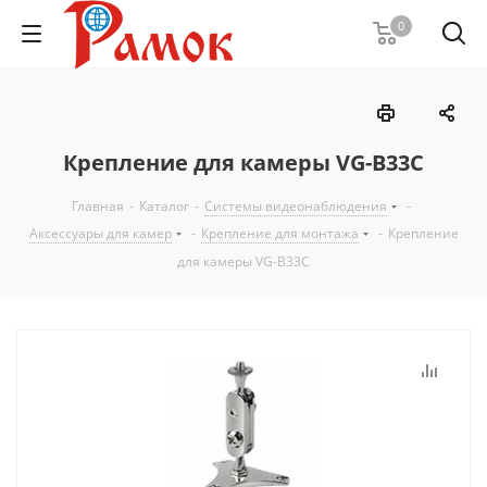
0
Крепление для камеры VG-B33C
Главная
-
Каталог
-
Системы видеонаблюдения
-
Аксессуары для камер
-
Крепление для монтажа
-
Крепление
для камеры VG-B33C