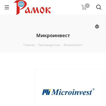
0
Микроинвест
Главная
-
Производители
-
Микроинвест