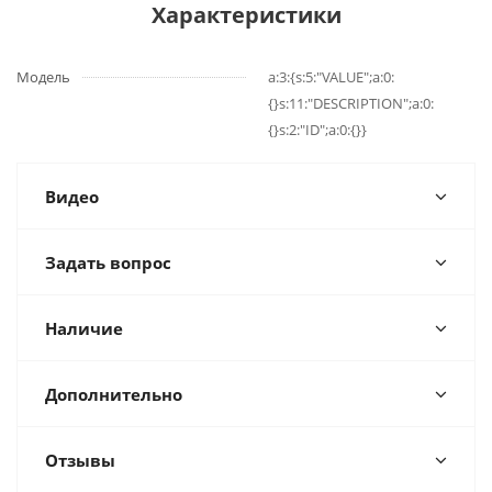
Характеристики
Модель
a:3:{s:5:"VALUE";a:0:
{}s:11:"DESCRIPTION";a:0:
{}s:2:"ID";a:0:{}}
Видео
Задать вопрос
Наличие
Дополнительно
Отзывы