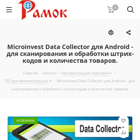
0
Microinvest Data Collector для Android -
для сканирования и обработки штрих-
кодов и количества товаров.
Главная
-
Каталог
-
Автоматизация торговли
-
ПО для автоматизации
-
Microinvest Data Collector для Android - для
сканирования и обработки штрих-кодов и количества товаров.
НОВИНКА