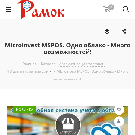
0
Microinvest MSPOS. Одно облако - Много
возможностей!
Главная
-
Каталог
-
Автоматизация торговли
-
ПО для автоматизации
-
Microinvest MSPOS. Одно облако - Много
возможностей!
НОВИНКА