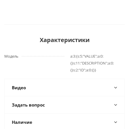
Характеристики
Модель
a:3:{s:5:"VALUE";a:0:
{}s:11:"DESCRIPTION";a:0:
{}s:2:"ID";a:0:{}}
Видео
Задать вопрос
Наличие