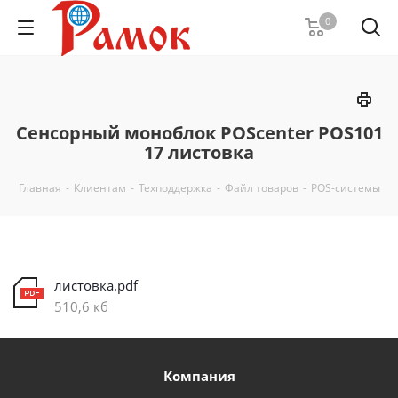
0
Сенсорный моноблок POScenter POS101
17 листовка
Главная
-
Клиентам
-
Техподдержка
-
Файл товаров
-
POS-системы
листовка.pdf
510,6 кб
Компания