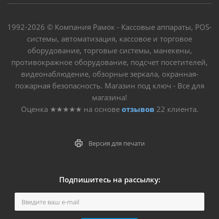
1992-2026 © Компания Рамок - Кассовые аппараты, POS-
системы, автоматизация, кассовое и торговое
оборудование, торговые системы, манекены,
противокражное оборудование, подсчет посетителей,
видеонаблюдение, обзорные зеркала, охранная-
пожарная безопасность. Магазин под ключ - Все для
магазина!
Оценка
★★★★★
на основе
отзывов
22
клиента.
Версия для печати
Подпишитесь на рассылку: