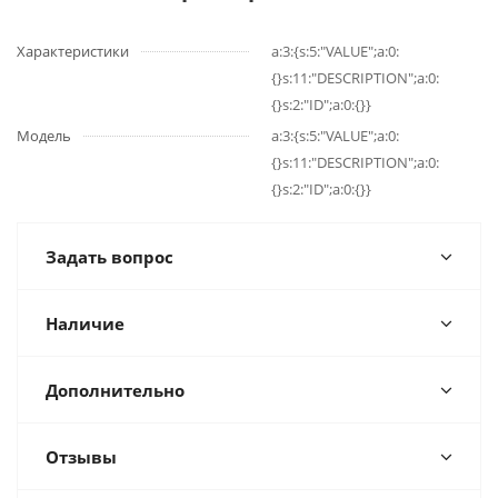
Характеристики
a:3:{s:5:"VALUE";a:0:
{}s:11:"DESCRIPTION";a:0:
{}s:2:"ID";a:0:{}}
Модель
a:3:{s:5:"VALUE";a:0:
{}s:11:"DESCRIPTION";a:0:
{}s:2:"ID";a:0:{}}
Задать вопрос
Наличие
Дополнительно
Отзывы