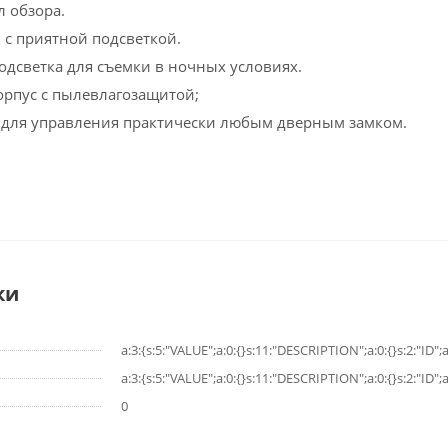
 обзора.
 с приятной подсветкой.
одсветка для съемки в ночных условиях.
рпус с пылевлагозащитой;
 для управления практически любым дверным замком.
ки
a:3:{s:5:"VALUE";a:0:{}s:11:"DESCRIPTION";a:0:{}s:2:"ID";a
a:3:{s:5:"VALUE";a:0:{}s:11:"DESCRIPTION";a:0:{}s:2:"ID";a
0