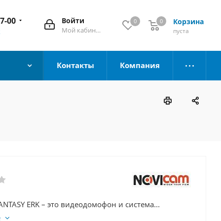
67-00
Войти
Корзина
0
0
Мой кабинет
пуста
к
Контакты
Компания
NTASY ERK – это видеодомофон и система...
е