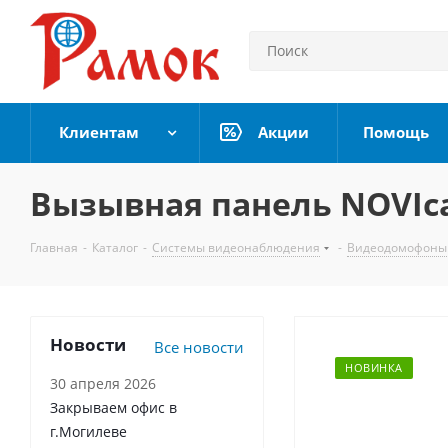
Клиентам
Акции
Помощь
Вызывная панель NOVIc
Главная
-
Каталог
-
Системы видеонаблюдения
-
Видеодомофоны
Новости
Все новости
НОВИНКА
30 апреля 2026
Закрываем офис в
г.Могилеве