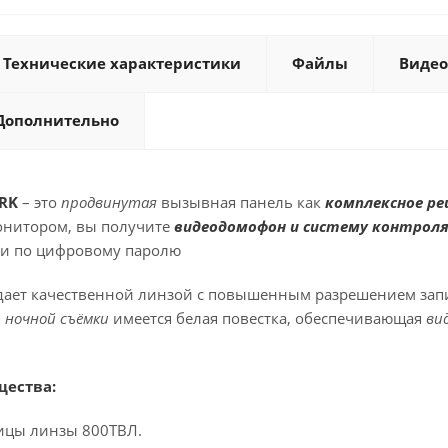
Технические характеристики
Файлы
Видео
Дополнительно
RK
– это
продвинутая
вызывная панель как
комплексное р
онитором, вы получите
видеодомофон и систему контроля
ли по цифровому паролю
дает качественной линзой с повышенным разрешением зап
я
ночной съёмки
имеется белая повестка, обеспечивающая
ви
ества:
ицы линзы 800ТВЛ.