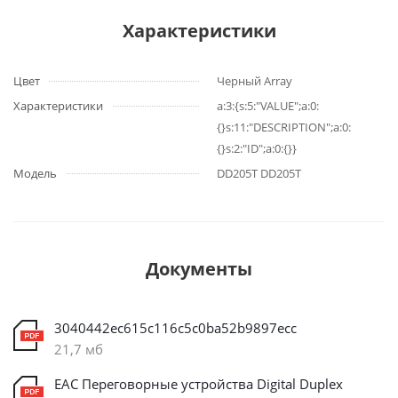
Характеристики
Цвет
Черный Array
Характеристики
a:3:{s:5:"VALUE";a:0:
{}s:11:"DESCRIPTION";a:0:
{}s:2:"ID";a:0:{}}
Модель
DD205T DD205T
Документы
3040442ec615c116c5c0ba52b9897ecc
21,7 мб
ЕАС Переговорные устройства Digital Duplex