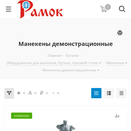
0
Манекены демонстрационные
Главная
-
Каталог
-
Оборудование для магазина, бутика, торговой точки
-
Манекены
-
Манекены демонстрационные
НОВИНКА