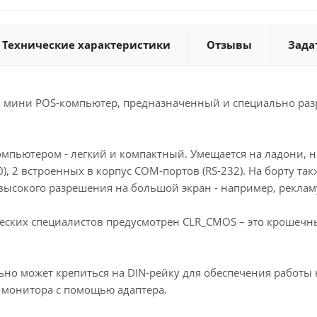
Технические характеристики
Отзывы
Зада
 мини POS-компьютер, предназначенный и специально разра
омпьютером - легкий и компактный. Умещается на ладони, н
.0), 2 встроенных в корпус COM-портов (RS-232). На борту т
ысокого разрешения на большой экран - например, рекламу,
ческих специалистов предусмотрен CLR_CMOS – это крошечны
но может крепиться на DIN-рейку для обеспечения работы н
д монитора с помощью адаптера.