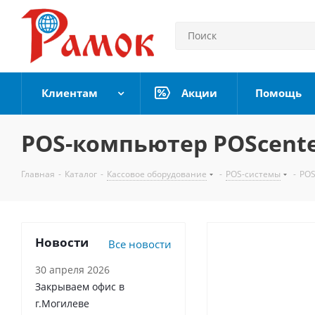
Клиентам
Акции
Помощь
POS-компьютер POScenter
Главная
-
Каталог
-
Кассовое оборудование
-
POS-системы
-
POS
Новости
Все новости
30 апреля 2026
Закрываем офис в
г.Могилеве