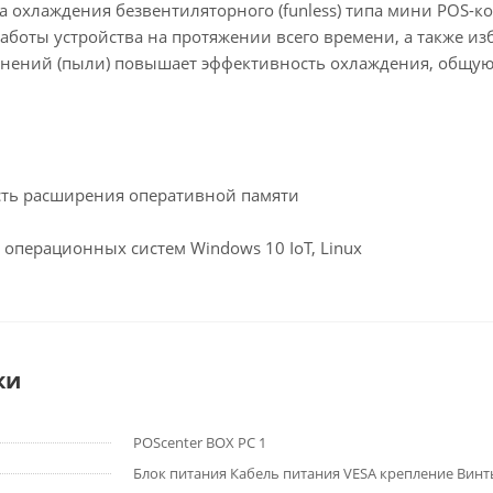
 охлаждения безвентиляторного (funless) типа мини POS-к
оты устройства на протяжении всего времени, а также изб
язнений (пыли) повышает эффективность охлаждения, общую
асширения оперативной памяти
ационных систем Windows 10 IoT, Linux
ки
POScenter BOX PC 1
Блок питания Кабель питания VESA крепление Винт