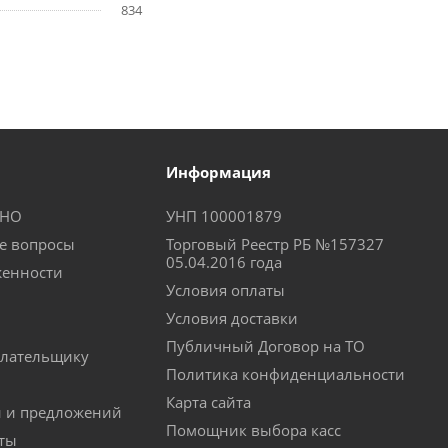
834
Информация
КНО
УНП 100001879
е вопросы
Торговый Реестр РБ №157327
05.04.2016 года
женности
Условия оплаты
Условия доставки
Публичный Договор на ТО
лательщику
Политика конфиденциальности
Карта сайта
й и предложений
Помощник выбора касс
аты