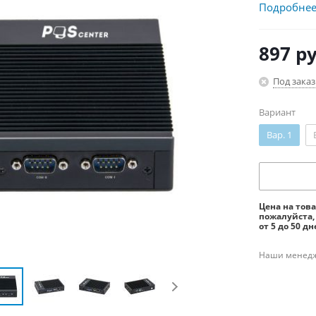
Подробне
897
ру
Под заказ
Вариант
Вар. 1
Цена на тов
пожалуйста,
от 5 до 50 дн
Наши менедже