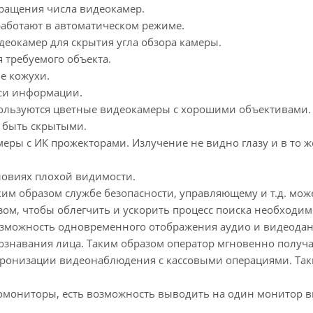
ращения числа видеокамер.
аботают в автоматическом режиме.
еокамер для скрытия угла обзора камеры.
 требуемого объекта.
е кожухи.
иси информации.
пользуются цветные видеокамеры с хорошими объективами.
т быть скрытыми.
ры с ИК прожекторами. Излучение не видно глазу и в то ж
овиях плохой видимости.
им образом службе безопасности, управляющему и т.д. мож
ом, чтобы облегчить и ускорить процесс поиска необходи
озможность одновременного отображения аудио и видеодан
ознавания лица. Таким образом оператор мгновенно получа
хронизации видеонаблюдения с кассовыми операциями. Та
еомониторы, есть возможность выводить на один монитор 