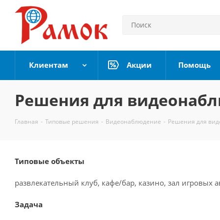
Клиентам
Акции
Помощь
Решения для видеонаб
Главная
-
Типовые решения
-
Видеонаблюдение
-
Решения для ви
Типовые объекты
развлекательный клуб, кафе/бар, казино, зал игровых а
Задача