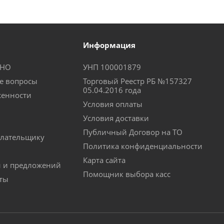
Информация
КНО
УНП 100001879
е вопросы
Торговый Реестр РБ №157327
05.04.2016 года
женности
Условия оплаты
Условия доставки
Публичный Договор на ТО
лательщику
Политика конфиденциальности
Карта сайта
й и предложений
Помощник выбора касс
аты