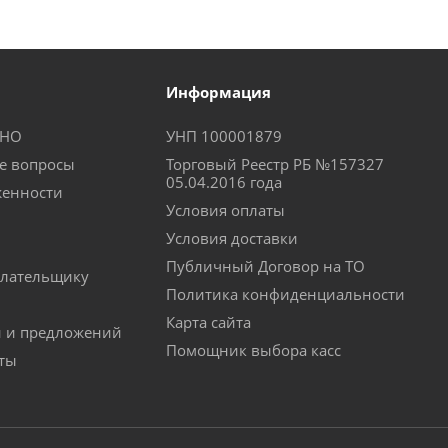
Информация
КНО
УНП 100001879
е вопросы
Торговый Реестр РБ №157327
05.04.2016 года
женности
Условия оплаты
Условия доставки
Публичный Договор на ТО
лательщику
Политика конфиденциальности
Карта сайта
й и предложений
Помощник выбора касс
аты