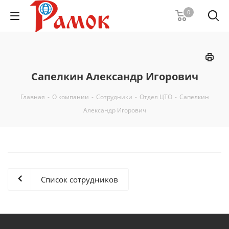
0
Сапелкин Александр Игорович
Главная
-
О компании
-
Сотрудники
-
Отдел ЦТО
-
Сапелкин
Александр Игорович
Список сотрудников