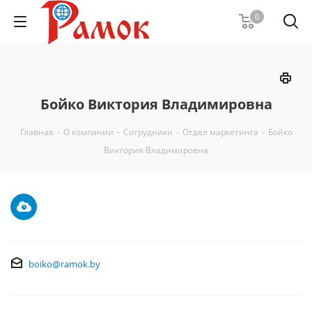
0
Бойко Виктория Владимировна
Главная
-
О компании
-
Сотрудники
-
Отдел маркетинга
-
Бойко
Виктория Владимировна
boiko@ramok.by