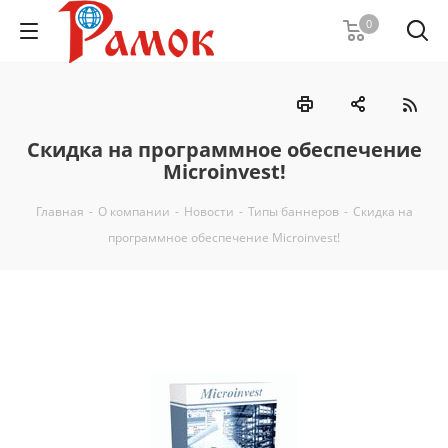
0
Скидка на программное обеспечение
Microinvest!
Главная
-
О компании
-
Новости
-
Типы баннеров
-
Скидка на
программное обеспечение Microinvest!