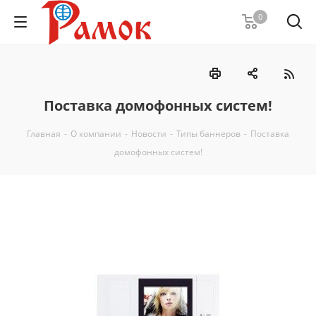
0
Поставка домофонных систем!
Главная
-
О компании
-
Новости
-
Типы баннеров
-
Поставка
домофонных систем!