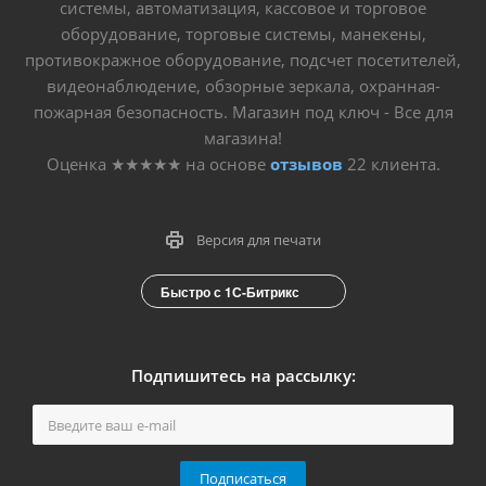
системы, автоматизация, кассовое и торговое
оборудование, торговые системы, манекены,
противокражное оборудование, подсчет посетителей,
видеонаблюдение, обзорные зеркала, охранная-
пожарная безопасность. Магазин под ключ - Все для
магазина!
Оценка
★★★★★
на основе
отзывов
22
клиента.
Версия для печати
Быстро с 1С-Битрикс
Подпишитесь на рассылку:
Подписаться