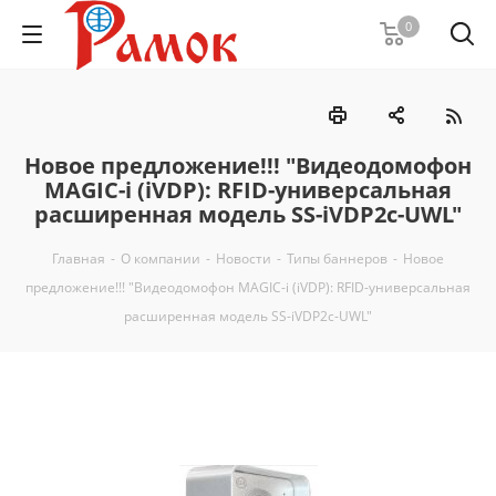
0
Новое предложение!!! "Видеодомофон
MAGIC-i (iVDP): RFID-универсальная
расширенная модель SS-iVDP2c-UWL"
Главная
-
О компании
-
Новости
-
Типы баннеров
-
Новое
предложение!!! "Видеодомофон MAGIC-i (iVDP): RFID-универсальная
расширенная модель SS-iVDP2c-UWL"