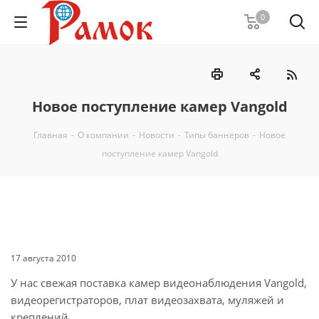
0
Новое поступление камер Vangold
Главная
-
О компании
-
Новости
-
Типы баннеров
-
Новое
поступление камер Vangold
17 августа 2010
У нас свежая поставка камер видеонаблюдения Vangold,
видеорегистраторов, плат видеозахвата, муляжей и
креплений.