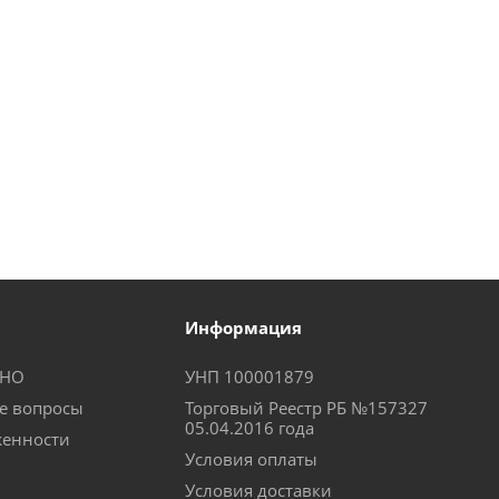
Информация
КНО
УНП 100001879
е вопросы
Торговый Реестр РБ №157327
05.04.2016 года
женности
Условия оплаты
Условия доставки