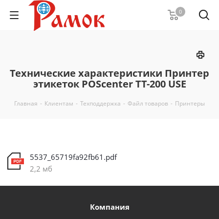
0
Технические характеристики Принтер
этикеток POScenter TT-200 USE
Главная
-
Клиентам
-
Техподдержка
-
Файл товаров
-
Принтеры
5537_65719fa92fb61.pdf
2,2 мб
Компания