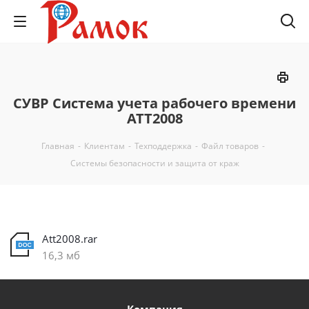
СУВР Система учета рабочего времени
ATT2008
Главная
-
Клиентам
-
Техподдержка
-
Файл товаров
-
Системы безопасности и защита от краж
Att2008.rar
16,3 мб