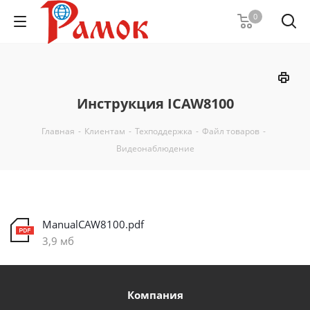
0
Инструкция ICAW8100
Главная
-
Клиентам
-
Техподдержка
-
Файл товаров
-
Видеонаблюдение
ManualCAW8100.pdf
3,9 мб
Компания