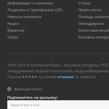
Информация о компании
Статьи
Лицензии и Сертификаты ЦТО
Прайс-листы
Новости компании
Помощь налогоп
Акции
Техподдержка
Вакансии
Книга замечани
Опрос
Кассовые аппар
1992-2026 © Компания Рамок - Кассовые аппараты, POS
оборудование, подсчет посетителей, видеонаблюдение, 
Оценка
★★★★★
на основе
отзывов
22
клиента.
Версия для печати
Подпишитесь на рассылку: