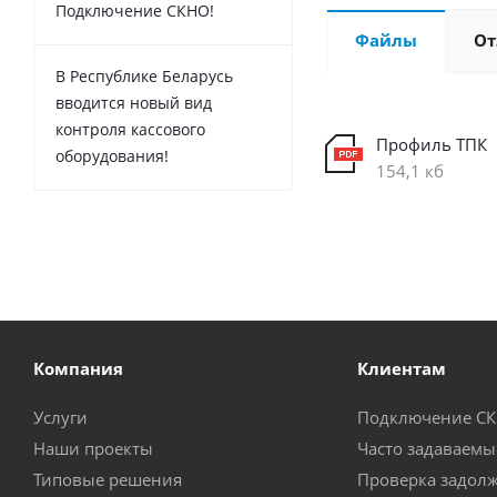
Подключение СКНО!
Файлы
О
В Республике Беларусь
вводится новый вид
контроля кассового
Профиль ТПК
оборудования!
154,1 кб
Компания
Клиентам
Услуги
Подключение С
Наши проекты
Часто задаваемы
Типовые решения
Проверка задол