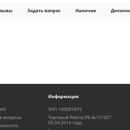
тзывы
Задать вопрос
Наличие
Дополн
Информация
КНО
УНП 100001879
е вопросы
Торговый Реестр РБ №157327
05.04.2016 года
женности