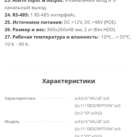
23. Alarm input & output:
8-канальный вход и 3-
канальный выход.
24. RS-485:
1 RS-485 интерфейс.
25. Источники питания:
DC +12V, DC +48V (POE).
26. Размер и вес:
360x260x48 мм; 2 кг (без HDD).
27. Рабочая температура и влажность:
-10℃...＋55℃,
10％ - 90％.
Характеристики
Характеристики
a:3:{s:5:"VALUE";a:0:
{}s:11:"DESCRIPTION";a:0:
{}s:2:"ID";a:0:{}}
Модель
a:3:{s:5:"VALUE";a:0:
{}s:11:"DESCRIPTION";a:0:
{}s:2:"ID";a:0:{}}