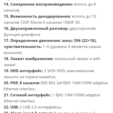
14. Синхронное воспроизведение:
вплоть до 8
каналов.
15. Возможность декодирования:
вплоть до 13
каналов
720P 30
или 6 каналов
1080P 30.
16.
Двунаправленный разговор
:
двусторонняя
функция домофона.
17. Определение движения: зоны: 396 (22×18),
чувствительность:
1~6 (уровень 6 является самым
высоким).
18. Захват изображения:
локальный захват и веб-
захват.
19. HDD
интерфейс:
2 SATA HDD, максимальная
емкость не ограничивается.
20. POE:
8 каналов
IEEE 802.3af RJ45 10M/100M adaptive
Ethernet interface.
21. Сетевой интерфейс:
1 RJ45 10M/100M adaptive
Ethernet interface.
22. USB:
2 USB 2.0 интерфейсы.