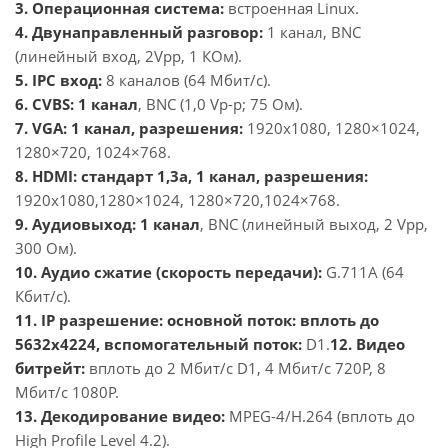
3. Операционная система:
встроенная Linux.
4. Двунаправленный разговор:
1 канал, BNC
(линейный вход, 2Vpp, 1 КОм).
5. IPC вход:
8 каналов (64 Мбит/с).
6. CVBS:
1 канал
, BNC (
1,0 Vp-p;
75 Ом)
.
7. VGA:
1 канал
, разрешения:
1920x1080, 1280×1024,
1280×720, 1024×768.
8. HDMI: стандарт 1,3a, 1
канал
,
разрешения:
1920x1080,1280×1024, 1280×720,1024×768.
9. Аудиовыход:
1 канал
, BNC (линейный выход, 2 Vpp,
300 Ом).
10. Аудио сжатие (скорость передачи):
G.711A (64
Кбит/с).
11. IP
разрешение
: основной поток: вплоть до
5632x4224, вспомогательный поток:
D1.
12. Видео
битрейт:
вплоть до
2
Мбит/с
D1, 4
Мбит/с
720P, 8
Мбит/с
1080P
.
13. Декодирование видео:
MPEG-4/H.264 (вплоть до
High
Profile Level 4.2).