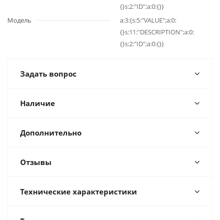
{}s:2:"ID";a:0:{}}
Модель
a:3:{s:5:"VALUE";a:0:
{}s:11:"DESCRIPTION";a:0:
{}s:2:"ID";a:0:{}}
Задать вопрос
Наличие
Дополнительно
Отзывы
Технические характеристики