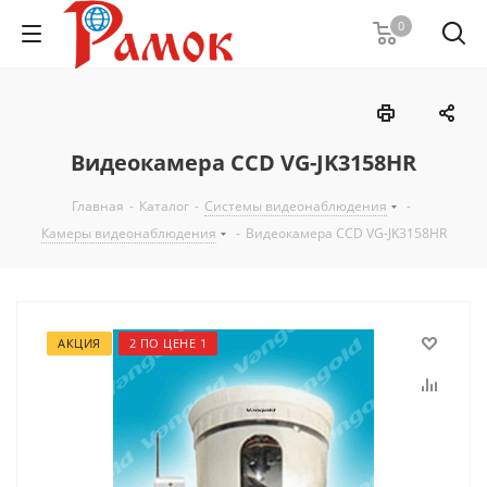
0
Видеокамера CCD VG-JK3158HR
Главная
-
Каталог
-
Системы видеонаблюдения
-
Камеры видеонаблюдения
-
Видеокамера CCD VG-JK3158HR
АКЦИЯ
2 ПО ЦЕНЕ 1