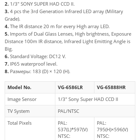
2.
1/3" SONY SUPER HAD CCD II.
3.
4 pcs the 3rd Generation Infrared LED array (Military
Grade).
4.
The IR distance 20 m for every High array LED.
5.
Imports of Dual Glass Lenses, High brightness, Exposure
Distance 100m IR distance, Infrared Light Emitting Angle is
Big.
6.
Standard Voltage: DC12 V.
7.
IP65 waterproof level.
8.
Размеры: 183 (D) × 120 (H).
Model No.
VG-6586LR
VG-65888HR
Image Sensor
1/3" Sony Super HAD CCD II
TV System
PAL/NTSC
Total Pixels
PAL:
PAL:
537(L)*597(V)
795(H)×596(V)
NTSC:
NTSC: