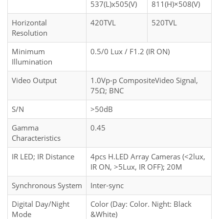
537(L)x505(V)
811(H)×508(V)
Horizontal
420TVL
520TVL
Resolution
Minimum
0.5/0 Lux / F1.2 (IR ON)
Illumination
Video Output
1.0Vp-p CompositeVideo Signal,
75Ω; BNC
S/N
>50dB
Gamma
0.45
Characteristics
IR LED; IR Distance
4pcs H.LED Array Cameras (<2lux,
IR ON, >5Lux, IR OFF); 20M
Synchronous System
Inter-sync
Digital Day/Night
Color (Day: Color. Night: Black
Mode
&White)