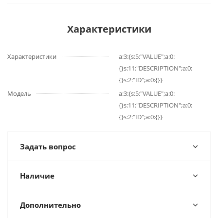
Характеристики
Характеристики
a:3:{s:5:"VALUE";a:0:
{}s:11:"DESCRIPTION";a:0:
{}s:2:"ID";a:0:{}}
Модель
a:3:{s:5:"VALUE";a:0:
{}s:11:"DESCRIPTION";a:0:
{}s:2:"ID";a:0:{}}
Задать вопрос
Наличие
Дополнительно