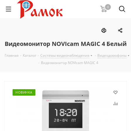
0
Видеомонитор NOVIcam MAGIC 4 Белый
Главная
-
Каталог
-
Системы видеонаблюдения
-
Видеодомофоны
-
Видеомонитор NOVIcam MAGIC 4
НОВИНКА