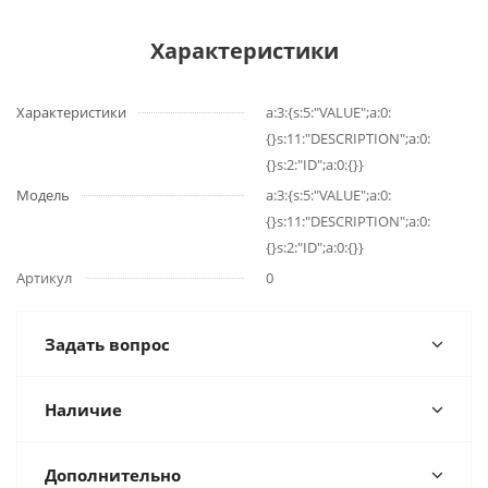
Характеристики
Характеристики
a:3:{s:5:"VALUE";a:0:
{}s:11:"DESCRIPTION";a:0:
{}s:2:"ID";a:0:{}}
Модель
a:3:{s:5:"VALUE";a:0:
{}s:11:"DESCRIPTION";a:0:
{}s:2:"ID";a:0:{}}
Артикул
0
Задать вопрос
Наличие
Дополнительно