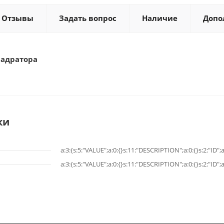
Отзывы
Задать вопрос
Наличие
Допо
вадратора
ки
a:3:{s:5:"VALUE";a:0:{}s:11:"DESCRIPTION";a:0:{}s:2:"ID";a
a:3:{s:5:"VALUE";a:0:{}s:11:"DESCRIPTION";a:0:{}s:2:"ID";a