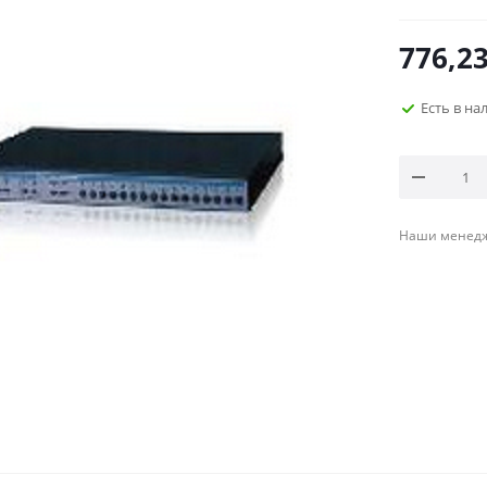
776,2
Есть в н
Наши менедже