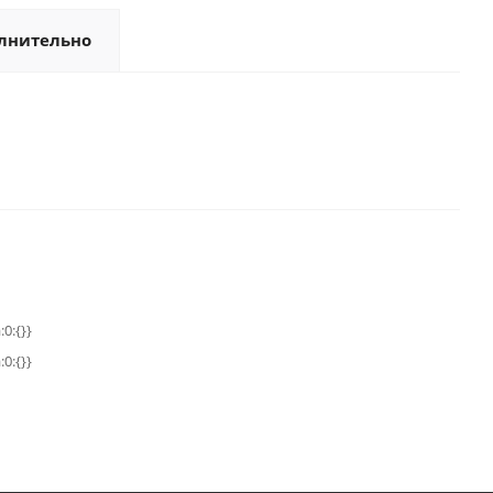
лнительно
:0:{}}
:0:{}}