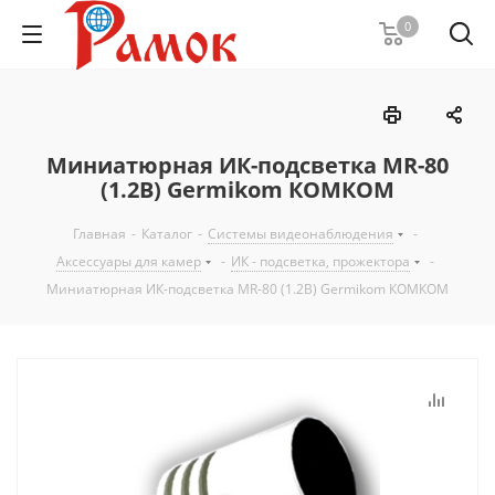
0
Миниатюрная ИК-подсветка MR-80
(1.2B) Germikom КОМКОМ
Главная
-
Каталог
-
Системы видеонаблюдения
-
Аксессуары для камер
-
ИК - подсветка, прожектора
-
Миниатюрная ИК-подсветка MR-80 (1.2B) Germikom КОМКОМ