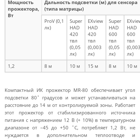
Мощность
Дальность подсветки (м) для сенсора
прожектора,
(типа матрицы)
Вт
ProV (0,1
Super
EXview
Super
EXvie
лк)
HAD
HAD
HAD
HAD
420
420
600
600
твл
твл
твл
твл
(0,05
(0,003
(0,05
(0,00
лк)
лк)
лк)
лк)
1,2
8 м
10 м
15 м
8 м
10 м
Компактный ИК прожектор MR-80 обеспечивает угол
подсветки 80˚ градусов и может устанавливаться на
расстояние до 14 м от контролируемой зоны. Работает
этот прожектор от стабилизированного источника
питания с напряжением 12 В (+ 10%) в температурном
диапазоне от –45 до +50 ˚С, потребляет 1,2 Вт, не
нуждается в дополнительном теплоотводе и