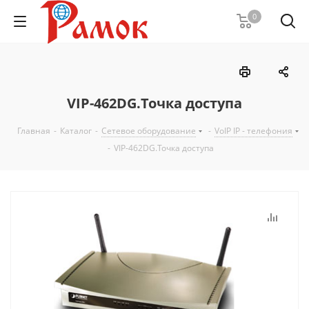
0
VIP-462DG.Точка доступа
Главная
-
Каталог
-
Сетевое оборудование
-
VoIP IP - телефония
-
VIP-462DG.Точка доступа