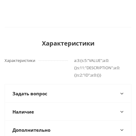
Характеристики
Характеристики
a:3:{s:5:"VALUE";a:0:
{}s:11:"DESCRIPTION";a:0:
{}s:2:"ID";a:0:{}}
Задать вопрос
Наличие
Дополнительно