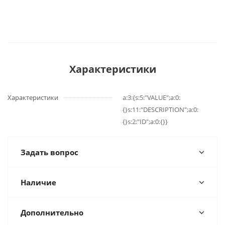
Характеристики
Характеристики
a:3:{s:5:"VALUE";a:0:
{}s:11:"DESCRIPTION";a:0:
{}s:2:"ID";a:0:{}}
Задать вопрос
Наличие
Дополнительно