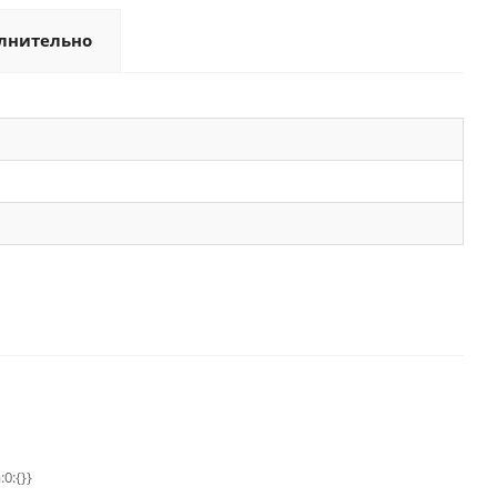
лнительно
:0:{}}