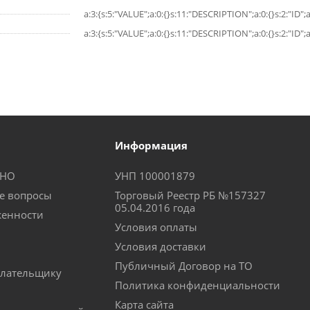
a:3:{s:5:"VALUE";a:0:{}s:11:"DESCRIPTION";a:0:{}s:2:"ID";a
a:3:{s:5:"VALUE";a:0:{}s:11:"DESCRIPTION";a:0:{}s:2:"ID";a
Информация
КНО
УНП 100001879
е вопросы
Торговый Реестр РБ №157327
05.04.2016 года
женности
Условия оплаты
Условия доставки
Публичный Договор на ТО
лательщику
Политика конфиденциальности
Карта сайта