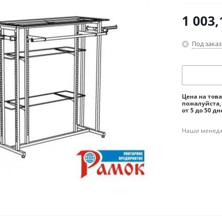
1 003,
Под заказ
Цена на тов
пожалуйста,
от 5 до 50 дн
Наши менедже