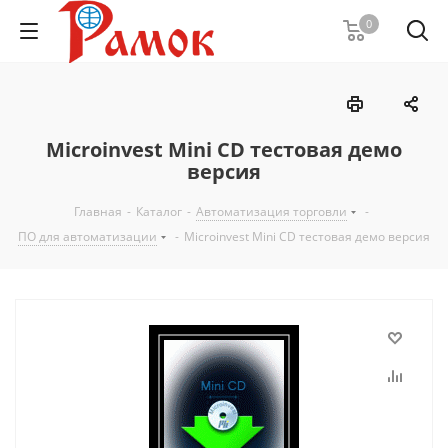
0
Microinvest Mini CD тестовая демо
версия
Главная
-
Каталог
-
Автоматизация торговли
-
ПО для автоматизации
-
Microinvest Mini CD тестовая демо версия