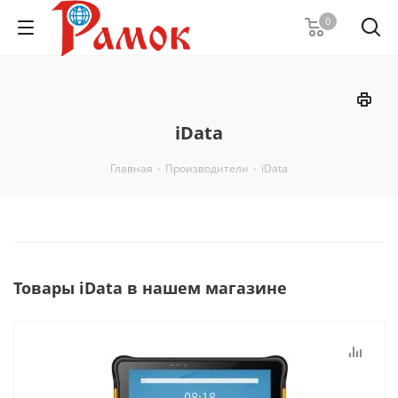
0
iData
Главная
-
Производители
-
iData
Товары iData в нашем магазине